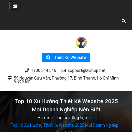
Skip
to
content
Thiết Kế Website
1900 344 546
support@zlshop.net
59 Nguyễn Cửu Vân, Phường 17, Bình Thạnh, Hồ Chí Minh,
Việt Nam
Top 10 Xu Hướng Thiết Kế Website 2025
Mọi Doanh Nghiệp Nên Biết
Home
Tin tức tổng hợp
Top 10 Xu Hướng Thiết Kế Website 2025 Mọi Doanh Nghiệp