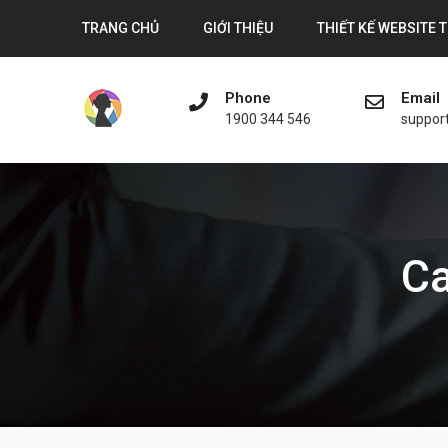
Skip
TRANG CHỦ
GIỚI THIỆU
THIẾT KẾ WEBSITE 
to
content
Phone
Email
1900 344 546
suppor
Ca