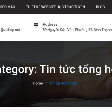
THEO MẪU
THIẾT KẾ WEBSITE HỌC TRỰC TUYẾN
BLOG
Address
t@zlshop.net
59 Nguyễn Cửu Vân, Phường 17, Bình Thạnh,
tegory: Tin tức tổng 
Home
Tin tức tổng hợp