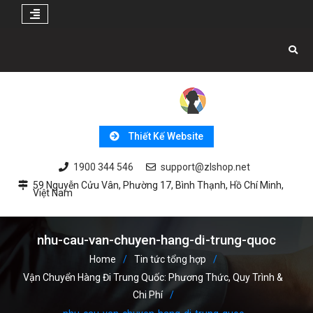
Skip
to
content
Thiết Kế Website
1900 344 546
support@zlshop.net
59 Nguyễn Cửu Vân, Phường 17, Bình Thạnh, Hồ Chí Minh,
Việt Nam
nhu-cau-van-chuyen-hang-di-trung-quoc
Home
Tin tức tổng hợp
Vận Chuyển Hàng Đi Trung Quốc: Phương Thức, Quy Trình &
Chi Phí