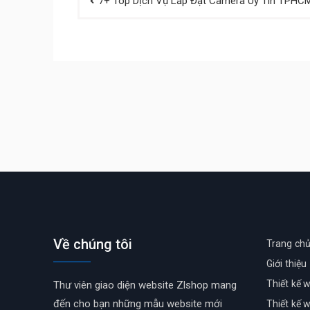
7+ Top Dịch Vụ Lắp Đặt Camera Uy Tín TPHC
navigation
Về chúng tôi
Trang ch
Giới thiệu
Thiết kế 
Thư viên giao diện website Zlshop mang
đến cho bạn những mẫu website mới
Thiết kế 