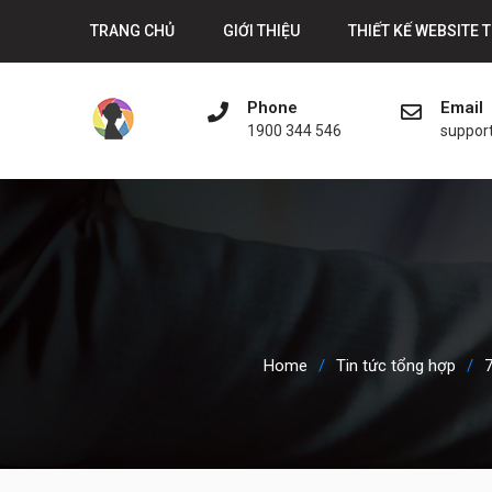
Skip
TRANG CHỦ
GIỚI THIỆU
THIẾT KẾ WEBSITE 
to
content
Phone
Email
1900 344 546
suppor
Home
Tin tức tổng hợp