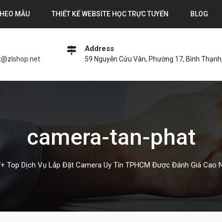
THEO MẪU
THIẾT KẾ WEBSITE HỌC TRỰC TUYẾN
BLOG
Address
t@zlshop.net
59 Nguyễn Cửu Vân, Phường 17, Bình Thạnh,
camera-tan-phat
7+ Top Dịch Vụ Lắp Đặt Camera Uy Tín TPHCM Được Đánh Giá Cao 