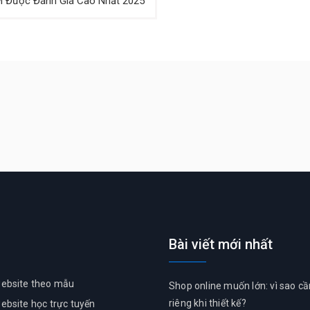
M Được Đánh Giá Cao Nhất 2025
Bài viết mới nhất
ủ
website theo mẫu
Shop online muốn lớn: vì sao c
riêng khi thiết kế?
website học trực tuyến