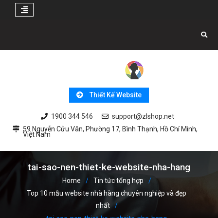
Skip
to
content
Thiết Kế Website
1900 344 546
support@zlshop.net
59 Nguyễn Cửu Vân, Phường 17, Bình Thạnh, Hồ Chí Minh,
Việt Nam
tai-sao-nen-thiet-ke-website-nha-hang
Home
Tin tức tổng hợp
Top 10 mẫu website nhà hàng chuyên nghiệp và đẹp
nhất