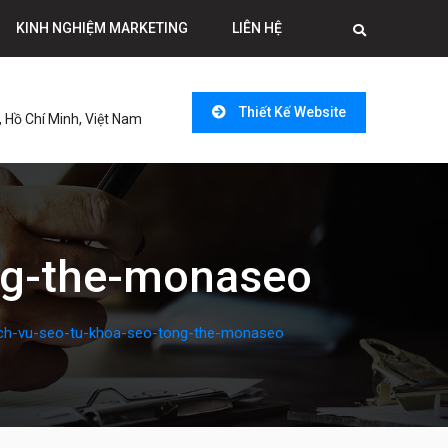
KINH NGHIỆM MARKETING
LIÊN HỆ
Thiết Kế Website
 Hồ Chí Minh, Việt Nam
ng-the-monaseo
ich-vu-seo-tu-khoa-seo-tong-the-monaseo