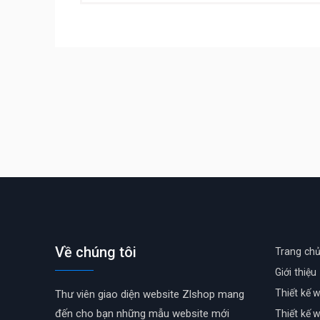
navigation
Về chúng tôi
Trang ch
Giới thiệu
Thiết kế 
Thư viên giao diện website Zlshop mang
đến cho bạn những mẫu website mới
Thiết kế 