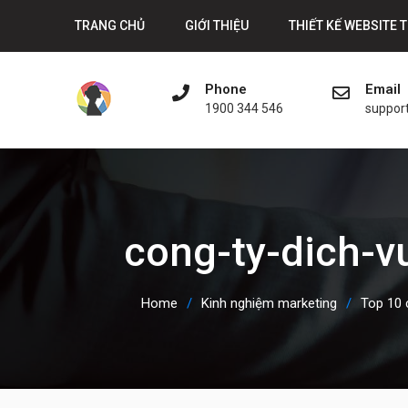
Skip
TRANG CHỦ
GIỚI THIỆU
THIẾT KẾ WEBSITE 
to
content
Phone
Email
1900 344 546
suppor
cong-ty-dich-
Home
Kinh nghiệm marketing
Top 10 