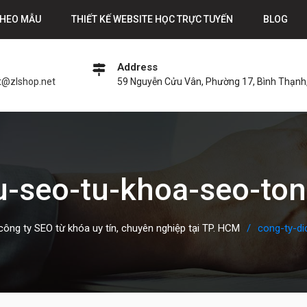
THEO MẪU
THIẾT KẾ WEBSITE HỌC TRỰC TUYẾN
BLOG
Address
t@zlshop.net
59 Nguyễn Cửu Vân, Phường 17, Bình Thạnh,
vu-seo-tu-khoa-seo-to
công ty SEO từ khóa uy tín, chuyên nghiệp tại TP. HCM
cong-ty-d