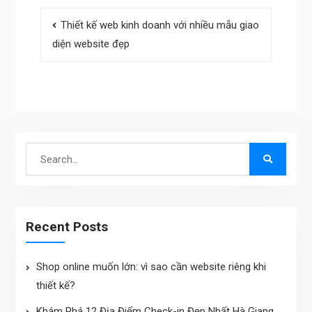
Post
Thiết kế web kinh doanh với nhiều mẫu giao
navigation
diện website đẹp
Search
for:
Recent Posts
Shop online muốn lớn: vì sao cần website riêng khi
thiết kế?
Khám Phá 12 Địa Điểm Check-in Đẹp Nhất Hà Giang