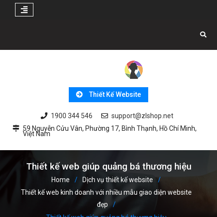
Skip
to
content
Thiết Kế Website
1900 344 546
support@zlshop.net
59 Nguyễn Cửu Vân, Phường 17, Bình Thạnh, Hồ Chí Minh,
Việt Nam
Thiết kế web giúp quảng bá thương hiệu
Home
Dịch vụ thiết kế website
Thiết kế web kinh doanh với nhiều mẫu giao diện website
đẹp