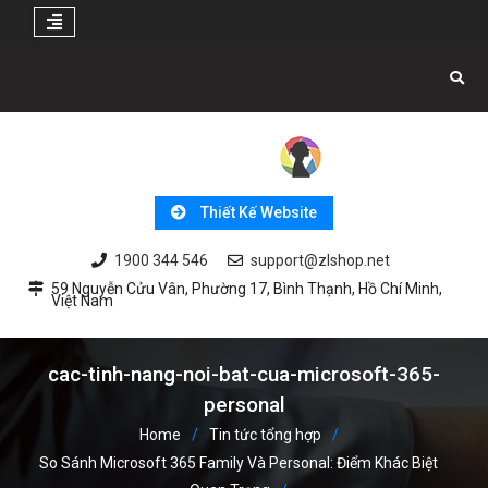
Skip
to
content
Thiết Kế Website
1900 344 546
support@zlshop.net
59 Nguyễn Cửu Vân, Phường 17, Bình Thạnh, Hồ Chí Minh,
Việt Nam
cac-tinh-nang-noi-bat-cua-microsoft-365-
personal
Home
Tin tức tổng hợp
So Sánh Microsoft 365 Family Và Personal: Điểm Khác Biệt