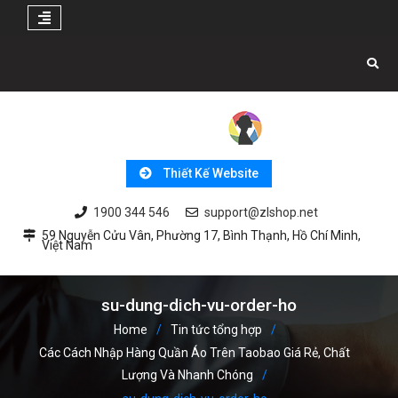
Skip
to
content
Thiết Kế Website
1900 344 546
support@zlshop.net
59 Nguyễn Cửu Vân, Phường 17, Bình Thạnh, Hồ Chí Minh,
Việt Nam
su-dung-dich-vu-order-ho
Home
Tin tức tổng hợp
Các Cách Nhập Hàng Quần Áo Trên Taobao Giá Rẻ, Chất
Lượng Và Nhanh Chóng