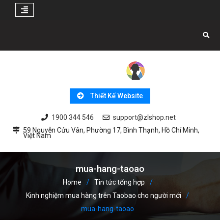
Skip
to
content
Thiết Kế Website
1900 344 546
support@zlshop.net
59 Nguyễn Cửu Vân, Phường 17, Bình Thạnh, Hồ Chí Minh,
Việt Nam
mua-hang-taoao
Home
Tin tức tổng hợp
Kinh nghiệm mua hàng trên Taobao cho người mới
mua-hang-taoao