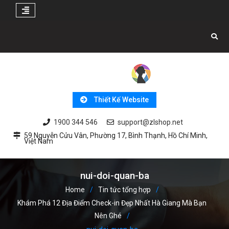
Skip
to
content
Thiết Kế Website
1900 344 546
support@zlshop.net
59 Nguyễn Cửu Vân, Phường 17, Bình Thạnh, Hồ Chí Minh,
Việt Nam
nui-doi-quan-ba
Home
Tin tức tổng hợp
Khám Phá 12 Địa Điểm Check-in Đẹp Nhất Hà Giang Mà Bạn
Nên Ghé