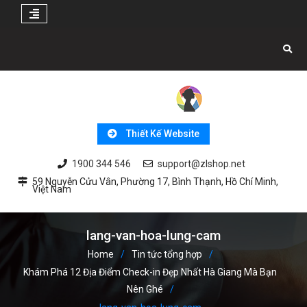
Skip
to
content
Thiết Kế Website
1900 344 546
support@zlshop.net
59 Nguyễn Cửu Vân, Phường 17, Bình Thạnh, Hồ Chí Minh,
Việt Nam
lang-van-hoa-lung-cam
Home
Tin tức tổng hợp
Khám Phá 12 Địa Điểm Check-in Đẹp Nhất Hà Giang Mà Bạn
Nên Ghé