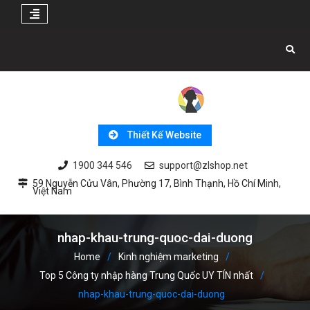
Skip
to
content
Thiết Kế Website
1900 344 546
support@zlshop.net
59 Nguyễn Cửu Vân, Phường 17, Bình Thạnh, Hồ Chí Minh,
Việt Nam
nhap-khau-trung-quoc-dai-duong
Home
Kinh nghiệm marketing
Top 5 Công ty nhập hàng Trung Quốc UY TÍN nhất
nhap-khau-trung-quoc-dai-duong