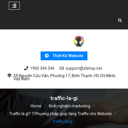
Skip
to
content
Thiết Kế Website
1900 344 546
support@zlshop.net
59 Nguyễn Cửu Vân, Phường 17, Bình Thạnh, Hồ Chí Minh,
Việt Nam
traffic-la-gi
Home
Kinh nghiệm marketing
Traffic là gì? 7 Phương pháp giúp tăng Traffic cho Website
traffic-la-gi