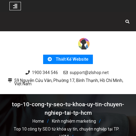
Skip
to
content
Thiết Kế Website
1900 344 546
support@zlshop.net
59 Nguyễn Cửu Vân, Phường 17, Bình Thạnh, Hồ Chí Minh,
Việt Nam
top-10-cong-ty-seo-tu-khoa-uy-tin-chuyen-
nghiep-tai-tp-hcm
Home
Kinh nghiệm marketing
Top 10 công ty SEO từ khóa uy tín, chuyên nghiệp tại TP.