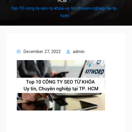
HCM
top-10-cong-ty-seo-tu-khoa-uy-tin-chuyen-nghiep-tai-tp-
hcm
December 27, 2022
admin