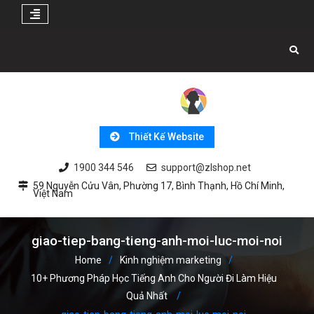
Skip
to
content
Thiết Kế Website
1900 344 546
support@zlshop.net
59 Nguyễn Cửu Vân, Phường 17, Bình Thạnh, Hồ Chí Minh,
Việt Nam
giao-tiep-bang-tieng-anh-moi-luc-moi-noi
Home
Kinh nghiệm marketing
10+ Phương Pháp Học Tiếng Anh Cho Người Đi Làm Hiệu
Quả Nhất