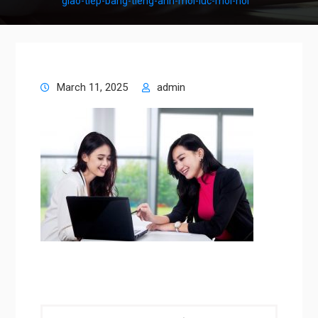
giao-tiep-bang-tieng-anh-moi-luc-moi-noi
March 11, 2025
admin
Post