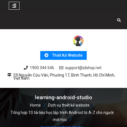
Skip
to
content
Thiết Kế Website
1900 344 546
support@zlshop.net
59 Nguyễn Cửu Vân, Phường 17, Bình Thạnh, Hồ Chí Minh,
Việt Nam
learning-android-studio
Home
Dịch vụ thiết kế website
Tổng hợp 10 tài liệu học lập trình Android từ A-Z cho người
mới học