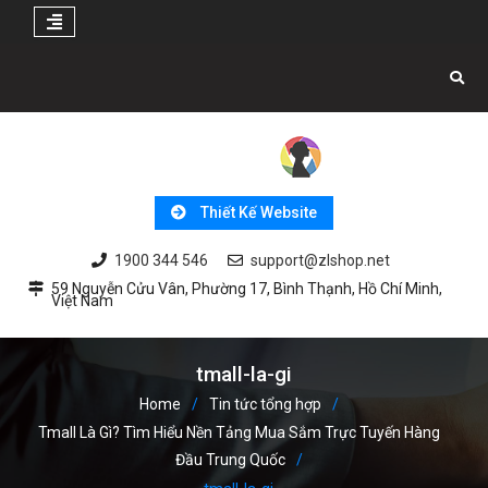
Skip
to
content
Thiết Kế Website
1900 344 546
support@zlshop.net
59 Nguyễn Cửu Vân, Phường 17, Bình Thạnh, Hồ Chí Minh,
Việt Nam
tmall-la-gi
Home
Tin tức tổng hợp
Tmall Là Gì? Tìm Hiểu Nền Tảng Mua Sắm Trực Tuyến Hàng
Đầu Trung Quốc