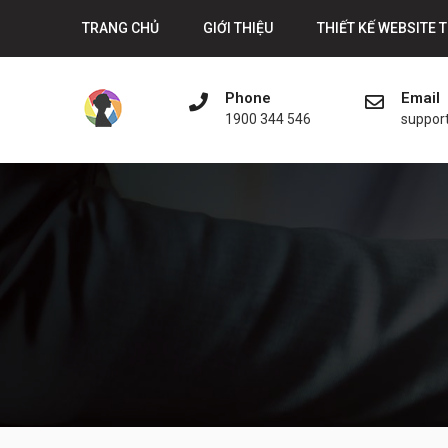
Skip
TRANG CHỦ
GIỚI THIỆU
THIẾT KẾ WEBSITE 
to
content
Phone
Email
1900 344 546
suppor