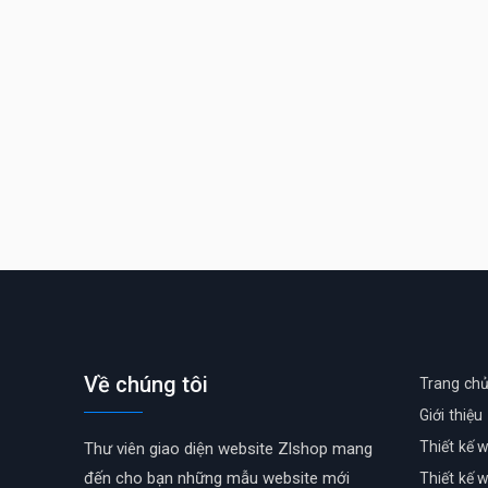
Về chúng tôi
Trang ch
Giới thiệu
Thiết kế 
Thư viên giao diện website Zlshop mang
đến cho bạn những mẫu website mới
Thiết kế 