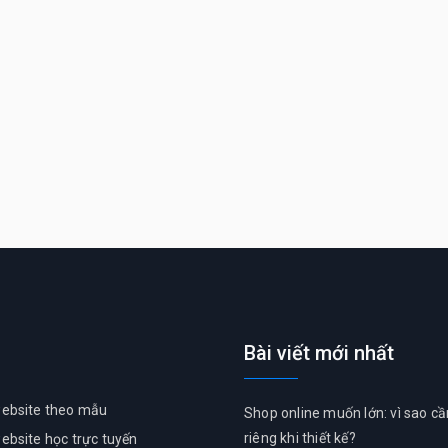
Bài viết mới nhất
ủ
website theo mẫu
Shop online muốn lớn: vì sao c
riêng khi thiết kế?
website học trực tuyến