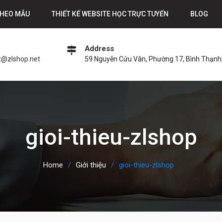
THEO MẪU
THIẾT KẾ WEBSITE HỌC TRỰC TUYẾN
BLOG
Address
t@zlshop.net
59 Nguyễn Cửu Vân, Phường 17, Bình Thạnh,
gioi-thieu-zlshop
Home
Giới thiệu
gioi-thieu-zlshop